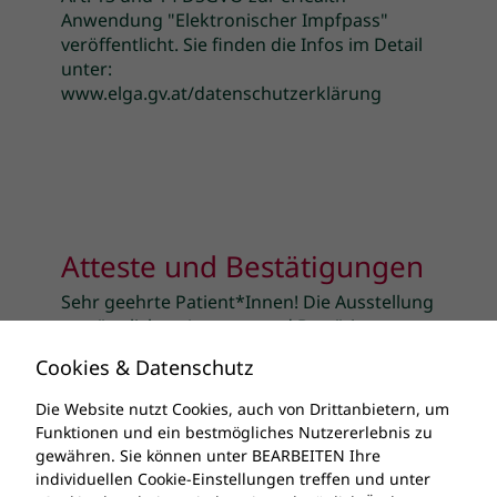
Anwendung "Elektronischer Impfpass"
veröffentlicht. Sie finden die Infos im Detail
unter:
www.elga.gv.at/datenschutzerklärung
Atteste und Bestätigungen
Sehr geehrte Patient*Innen! Die Ausstellung
von ärztlichen Attesten und Bestätigungen
jeglicher Art ist eine Privatleistung, die nicht
Cookies & Datenschutz
von der Krankenkasse honoriert wird und
daher privat verrechnet wird.Danke für Ihr
Die Website nutzt Cookies, auch von Drittanbietern, um
Verständnis, Ihr Dr. Pesendorfer
Funktionen und ein bestmögliches Nutzererlebnis zu
gewähren. Sie können unter BEARBEITEN Ihre
individuellen Cookie-Einstellungen treffen und unter