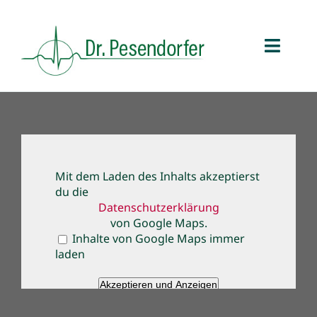
Zum
Inhalt
springen
Toggl
Naviga
Praxis
Team
Mit dem Laden des Inhalts akzeptierst
du die
Leistungen
Datenschutzerklärung
von Google Maps.
Inhalte von Google Maps immer
Service
laden
Aktuell
Akzeptieren und Anzeigen