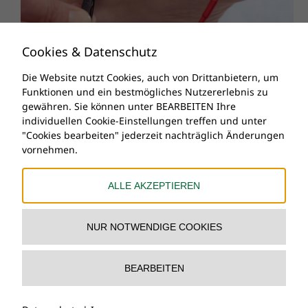
Cookies & Datenschutz
Die Website nutzt Cookies, auch von Drittanbietern, um
Funktionen und ein bestmögliches Nutzererlebnis zu
gewähren. Sie können unter BEARBEITEN Ihre
individuellen Cookie-Einstellungen treffen und unter
"Cookies bearbeiten" jederzeit nachträglich Änderungen
vornehmen.
ALLE AKZEPTIEREN
NUR NOTWENDIGE COOKIES
BEARBEITEN
©
2026 | All Rights Reserved Dr. Pesendorfer |
Impressum
|
Datenschutz
|
INTERN
|
Cookies
bearbeiten